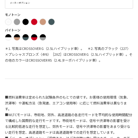
メーカーオプション
モノトーン
バイトーン
＊1. 写真はCROSSOVER G（2.5Lハイブリッド車）。 ＊2. 写真のブラック〈227〉
×プレシャスブロンズ〈4Y6〉［2XZ］はCROSSOVER G（2.5Lハイブリッド車）。そ
の他のカラーはCROSSOVER RS（2.4Lターボハイブリッド車）。
■燃料消費率は定められた試験条件のもとでの値です。お客様の使用環境（気象、
渋滞等）や運転方法（急発進、エアコン使用等）に応じて燃料消費率は異なりま
す。
■WLTCモードは、市街地、郊外、高速道路の各走行モードを平均的な使用時間配分
で構成した国際的な走行モードです。市街地モードは、信号や渋滞等の影響を受け
る比較的低速な走行を想定し、郊外モードは、信号や渋滞等の影響をあまり受けな
い走行を想定、高速道路モードは高速道路等での走行を想定しています。
■「メーカーオプション」「設定あり」はご注文時に申し受けます。メーカーの工