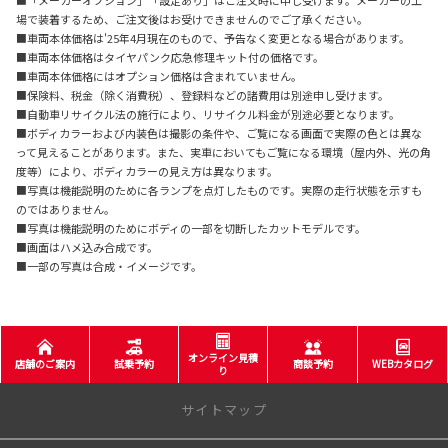
場で装着するため、ご注文後はお受けできませんのでご了承ください。
■車両本体価格は'25年4月現在のもので、予告なく変更となる場合があります。
■車両本体価格はタイヤパンク応急修理キット付の価格です。
■車両本体価格にはオプション価格は含まれていません。
■保険料、税金（除く消費税）、登録料などの諸費用は別途申し受けます。
■自動車リサイクル法の施行により、リサイクル料金が別途必要となります。
■ボディカラーおよび内装色は撮影の条件や、ご覧になる画面で実際の色とは異な
って見えることがあります。また、実車においてもご覧になる環境（屋内外、光の角
度等）により、ボディカラーの見え方は異なります。
■写真は機能説明のために各ランプを点灯したものです。実際の走行状態を示すも
のではありません。
■写真は機能説明のためにボディの一部を切断したカットモデルです。
■画面はハメ込み合成です。
■一部の写真は合成・イメージです。
オンライン見積
店舗のご案内
試乗予約
商談予約
WEBカタログ
り
サイトマップ