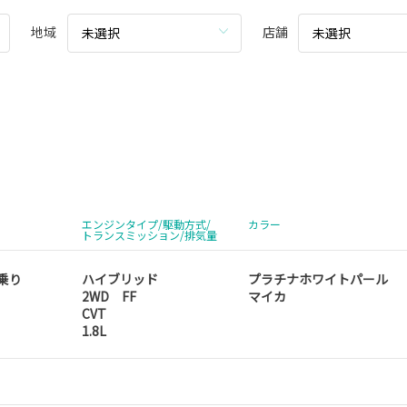
地域
店舗
未選択
未選択
エンジンタイプ/駆動方式/
カラー
トランスミッション/排気量
人乗り
ハイブリッド
プラチナホワイトパール
2WD FF
マイカ
CVT
1.8L