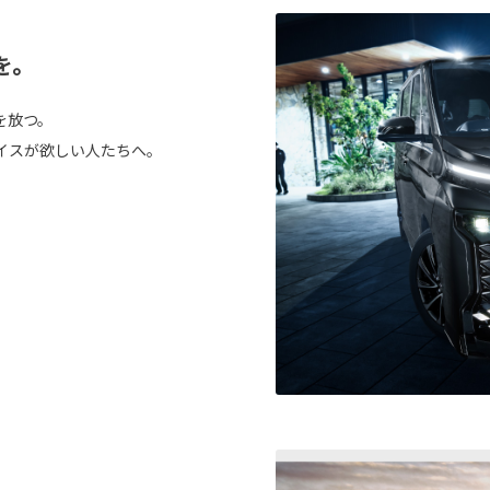
を。
を放つ。
イスが欲しい人たちへ。