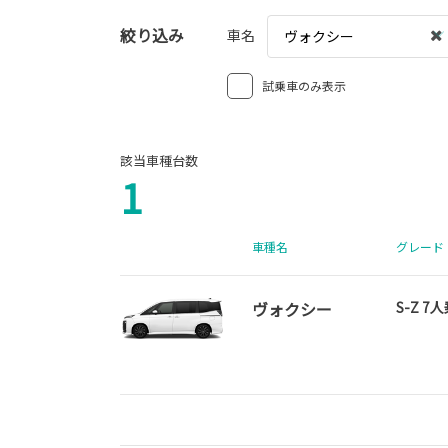
絞り込み
車名
ヴォクシー
試乗車のみ表示
該当車種台数
1
車種名
グレード
ヴォクシー
S-Z 7