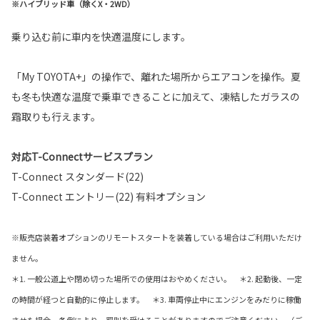
※ハイブリッド車（除くX・2WD）
乗り込む前に車内を快適温度にします。
「My TOYOTA+」の操作で、離れた場所からエアコンを操作。夏
も冬も快適な温度で乗車できることに加えて、凍結したガラスの
霜取りも行えます。
対応T-Connectサービスプラン
T-Connect スタンダード(22)
T-Connect エントリー(22) 有料オプション
※販売店装着オプションのリモートスタートを装着している場合はご利用いただけ
ません。
＊1. 一般公道上や閉め切った場所での使用はおやめください。 ＊2. 起動後、一定
の時間が経つと自動的に停止します。 ＊3. 車両停止中にエンジンをみだりに稼働
させた場合、条例により、罰則を受けることがありますのでご注意ください。（ご