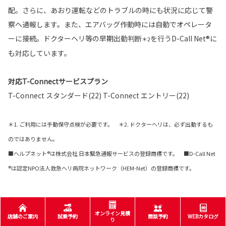
配。さらに、あおり運転などのトラブルの時にも状況に応じて警
察へ通報します。また、エアバッグ作動時には自動でオペレータ
ーに接続。ドクターヘリ等の早期出動判断
を行うD-Call Net®に
＊2
も対応しています。
対応T-Connectサービスプラン
T-Connect スタンダード(22) T-Connect エントリー(22)
＊1. ご利用には手動保守点検が必要です。 ＊2. ドクターヘリは、必ず出動するも
のではありません。
■ヘルプネット®は株式会社 日本緊急通報サービスの登録商標です。 ■D-Call Net
®は認定NPO法人救急ヘリ病院ネットワーク（HEM-Net）の登録商標です。
オンライン見積
店舗のご案内
試乗予約
商談予約
WEBカタログ
り