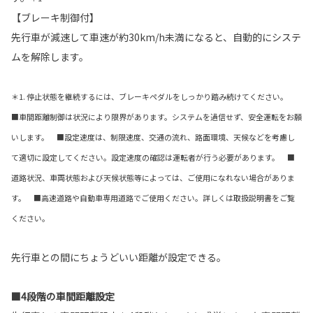
【ブレーキ制御付】
先行車が減速して車速が約30km/h未満になると、自動的にシステ
ムを解除します。
＊1. 停止状態を継続するには、ブレーキペダルをしっかり踏み続けてください。
■車間距離制御は状況により限界があります。システムを過信せず、安全運転をお願
いします。 ■設定速度は、制限速度、交通の流れ、路面環境、天候などを考慮し
て適切に設定してください。設定速度の確認は運転者が行う必要があります。 ■
道路状況、車両状態および天候状態等によっては、ご使用になれない場合がありま
す。 ■高速道路や自動車専用道路でご使用ください。詳しくは取扱説明書をご覧
ください。
先行車との間にちょうどいい距離が設定できる。
■4段階の車間距離設定