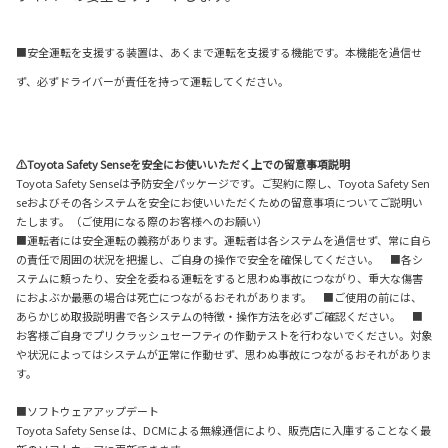
■安全運転を支援する装置は、あくまで運転を支援する機能です。本機能を過信せ
ず、必ずドライバーが責任を持って運転してください。
⚠Toyota Safety Senseを安全にお使いいただく上での留意事項説明
Toyota Safety Senseは予防安全パッケージです。ご契約に際し、Toyota Safety Sen
seおよびその各システムを安全にお使いいただくための留意事項についてご説明い
たします。（ご使用になる際のお客様へのお願い）
■運転者には安全運転の義務があります。運転者は各システムを過信せず、常に自ら
の責任で周囲の状況を把握し、ご自身の操作で安全を確保してください。 ■各シ
ステムに頼ったり、安全を委ねる運転をすると思わぬ事故につながり、重大な傷害
におよぶか最悪の場合は死亡につながるおそれがあります。 ■ご使用の前には、
あらかじめ取扱説明書で各システムの特徴・操作方法を必ずご確認ください。 ■
お客様ご自身でプリクラッシュセーフティの作動テストを行わないでください。対象
や状況によってはシステムが正常に作動せず、思わぬ事故につながるおそれがありま
す。
■ソフトウェアアップデート
Toyota Safety Sense は、DCMによる無線通信により、販売店に入庫することなく最