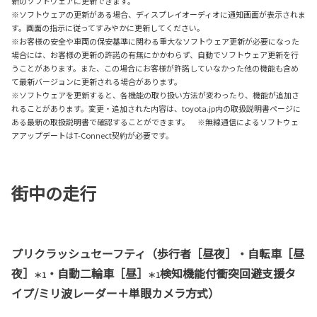
新のソフトウェアに更新できます。
※ソフトウェアの更新がある場合、ディスプレイオーディオに通知画面が表示されま
す。画面の指示に従ってすみやかに更新してください。
※お客様の安全や車両の保安基準に関わる重大なソフトウェア更新が必要になった
場合には、お客様の更新の許諾の有無にかかわらず、自動でソフトウェア更新を行
うことがあります。また、この場合にお客様が許諾していなかった他の機能も含め
て最新バージョンに更新される場合があります。
※ソフトウェアを更新すると、各機能の取り扱い方法が変わったり、機能が追加さ
れることがあります。変更・追加された内容は、toyota.jp内の取扱説明書ページに
ある最新の取扱説明書で確認することができます。 ※無線通信によるソフトウェ
アアップデートはT-Connect契約が必要です。
街中の走行
プリクラッシュセーフティ（歩行者［昼夜］・自転車［昼
夜］
・自動二輪車［昼］
検知機能付衝突回避支援タ
＊1
＊1
イプ/ミリ波レーダー＋単眼カメラ方式）