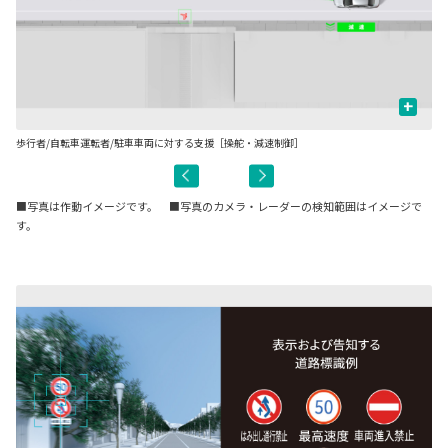
+
歩行者/自転車運転者/駐車車両に対する支援［操舵・減速制御］
先
■写真は作動イメージです。 ■写真のカメラ・レーダーの検知範囲はイメージで
す。