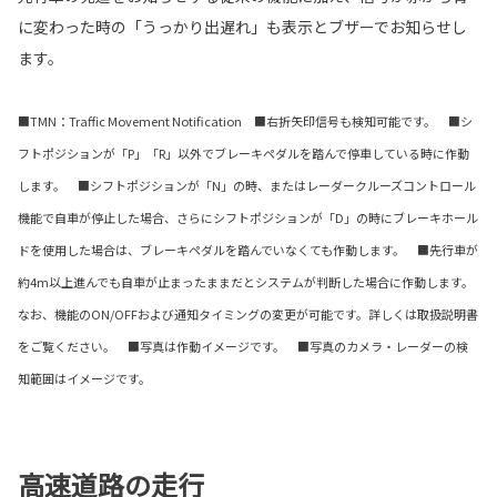
に変わった時の「うっかり出遅れ」も表示とブザーでお知らせし
ます。
■TMN：Traffic Movement Notification ■右折矢印信号も検知可能です。 ■シ
フトポジションが「P」「R」以外でブレーキペダルを踏んで停車している時に作動
します。 ■シフトポジションが「N」の時、またはレーダークルーズコントロール
機能で自車が停止した場合、さらにシフトポジションが「D」の時にブレーキホール
ドを使用した場合は、ブレーキペダルを踏んでいなくても作動します。 ■先行車が
約4m以上進んでも自車が止まったままだとシステムが判断した場合に作動します。
なお、機能のON/OFFおよび通知タイミングの変更が可能です。詳しくは取扱説明書
をご覧ください。 ■写真は作動イメージです。 ■写真のカメラ・レーダーの検
知範囲はイメージです。
高速道路の走行